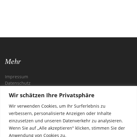
Mehr
Impressum
Datenschutz
Wir schätzen Ihre Privatsphäre
Kontakt
Wir verwenden Cookies, um Ihr Surferlebnis zu
Restaurant Zagreb
verbessern, personalisierte Anzeigen oder Inhalte
Steglitzer Damm 54
einzusetzen und unseren Datenverkehr zu analysieren.
12169 Berlin
Wenn Sie auf „Alle akzeptieren" klicken, stimmen Sie der
Anwendung von Cookies zu.