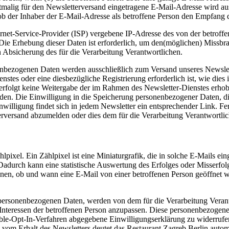
erstmalig für den Newsletterversand eingetragene E-Mail-Adresse wird 
b der Inhaber der E-Mail-Adresse als betroffene Person den Empfang de
ernet-Service-Provider (ISP) vergebene IP-Adresse des von der betro
e Erhebung dieser Daten ist erforderlich, um den(möglichen) Missbrau
n Absicherung des für die Verarbeitung Verantwortlichen.
ezogenen Daten werden ausschließlich zum Versand unseres Newslett
ienstes oder eine diesbezügliche Registrierung erforderlich ist, wie di
s erfolgt keine Weitergabe der im Rahmen des Newsletter-Dienstes er
den. Die Einwilligung in die Speicherung personenbezogener Daten, die 
lligung findet sich in jedem Newsletter ein entsprechender Link. Ferne
erversand abzumelden oder dies dem für die Verarbeitung Verantwortlic
hlpixel. Ein Zählpixel ist eine Miniaturgrafik, die in solche E-Mails
Dadurch kann eine statistische Auswertung des Erfolges oder Misser
nnen, ob und wann eine E-Mail von einer betroffenen Person geöffnet 
 personenbezogenen Daten, werden von dem für die Verarbeitung Veran
 Interessen der betroffenen Person anzupassen. Diese personenbezogen
 Double-Opt-In-Verfahren abgegebene Einwilligungserklärung zu widerr
vom Erhalt des Newsletters deutet das Restaurant Zagreb Berlin automa