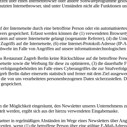
erzeit über einen Internetbrowser oder andere Softwareprogramme gelösc
utzten Internetbrowser, sind unter Umständen nicht alle Funktionen uns
uf der Internetseite durch eine betroffene Person oder ein automatisie
rvers gespeichert. Erfasst werden können die (1) verwendeten Browser
ystem auf unsere Internetseite gelangt (sogenannte Referrer), (4) die U
Zugriffs auf die Internetseite, (6) eine Internet-Protokoll-Adresse (IP-
abwehr im Falle von Angriffen auf unsere informationstechnologischen
s Restaurant Zagreb Berlin keine Rückschlüsse auf die betroffene Pers
ternetseite sowie die Werbung für diese zu optimieren, (3) die dauerhaf
fverfolgungsbehörden im Falle eines Cyberangriffes die zur Strafverfo
b Berlin daher einerseits statistisch und ferner mit dem Ziel ausgewer
 die von uns verarbeiteten personenbezogenen Daten sicherzustellen. 
gespeichert.
ern die Möglichkeit eingeräumt, den Newsletter unseres Unternehmens 
telt werden, ergibt sich aus der hierzu verwendeten Eingabemaske.
partner in regelmäßigen Abständen im Wege eines Newsletters über A
den, wenn (1) die betroffene Person über eine gültige E-Mail-Adresse 