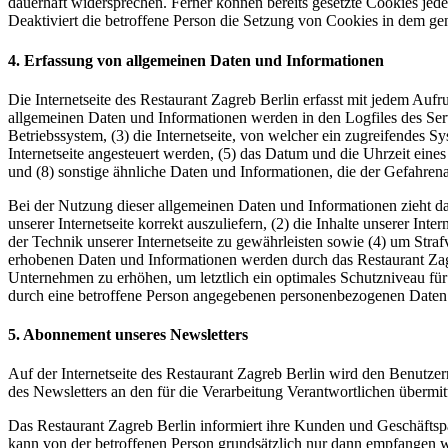
dauerhaft widersprechen. Ferner können bereits gesetzte Cookies jed
Deaktiviert die betroffene Person die Setzung von Cookies in dem gen
4. Erfassung von allgemeinen Daten und Informationen
Die Internetseite des Restaurant Zagreb Berlin erfasst mit jedem Aufr
allgemeinen Daten und Informationen werden in den Logfiles des Se
Betriebssystem, (3) die Internetseite, von welcher ein zugreifendes S
Internetseite angesteuert werden, (5) das Datum und die Uhrzeit eines 
und (8) sonstige ähnliche Daten und Informationen, die der Gefahren
Bei der Nutzung dieser allgemeinen Daten und Informationen zieht da
unserer Internetseite korrekt auszuliefern, (2) die Inhalte unserer In
der Technik unserer Internetseite zu gewährleisten sowie (4) um Stra
erhobenen Daten und Informationen werden durch das Restaurant Zagre
Unternehmen zu erhöhen, um letztlich ein optimales Schutzniveau für
durch eine betroffene Person angegebenen personenbezogenen Daten 
5. Abonnement unseres Newsletters
Auf der Internetseite des Restaurant Zagreb Berlin wird den Benutz
des Newsletters an den für die Verarbeitung Verantwortlichen übermit
Das Restaurant Zagreb Berlin informiert ihre Kunden und Geschäfts
kann von der betroffenen Person grundsätzlich nur dann empfangen wer