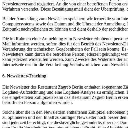
Newsletterversand registriert. An die von einer betroffenen Person 
Verfahren versendet. Diese Bestätigungsmail dient der Überprüfung, o
Bei der Anmeldung zum Newsletter speichern wir ferner die vom Int
Computersystems sowie das Datum und die Uhrzeit der Anmeldung. Di
Zeitpunkt nachvollziehen zu können und dient deshalb der rechtliche
Die im Rahmen einer Anmeldung zum Newsletter erhobenen personenb
Mail informiert werden, sofern dies für den Betrieb des Newsletter-D
Veränderung der technischen Gegebenheiten der Fall sein könnte. E
Newsletters kann durch die betroffene Person jederzeit gekündigt wer
kann jederzeit widerrufen werden. Zum Zwecke des Widerrufs der Einwi
Internetseite des für die Verarbeitung Verantwortlichen vom Newslett
6. Newsletter-Tracking
Die Newsletter des Restaurant Zagreb Berlin enthalten sogenannte Zä
Logdatei-Aufzeichnung und eine Logdatei-Analyse zu ermöglichen. 
des eingebetteten Zählpixels kann das Restaurant Zagreb Berlin erke
betroffenen Person aufgerufen wurden.
Solche über die in den Newslettern enthaltenen Zählpixel erhobenen
zu optimieren und den Inhalt zukünftiger Newsletter noch besser den
sind jederzeit berechtigt, die diesbezügliche gesonderte, über das
dem für die Verarbeitung Verantwortlichen gelöscht. Eine Abmeldung 