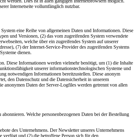
ht werden. Dies ist in allen gängigen Internetbrowsern möglich.
erer Internetseite vollumfänglich nutzbar.
rtes System eine Reihe von allgemeinen Daten und Informationen. Diese
typen und Versionen, (2) das vom zugreifenden System verwendete
nterwebseiten, welche über ein zugreifendes System auf unserer
Adresse), (7) der Internet-Service-Provider des zugreifenden Systems
 Systeme dienen.
on. Diese Informationen werden vielmehr benötigt, um (1) die Inhalte
te Funktionsfähigkeit unserer informationstechnologischen Systeme und
lgung notwendigen Informationen bereitzustellen. Diese anonym
tet, den Datenschutz und die Datensicherheit in unserem
Die anonymen Daten der Server-Logfiles werden getrennt von allen
zu abonnieren. Welche personenbezogenen Daten bei der Bestellung
ngebote des Unternehmens. Der Newsletter unseres Unternehmens
verfügt und (2) die betroffene Person sich für den