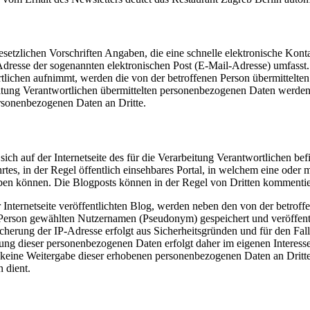
 gesetzlichen Vorschriften Angaben, die eine schnelle elektronische K
resse der sogenannten elektronischen Post (E-Mail-Adresse) umfasst. 
tlichen aufnimmt, werden die von der betroffenen Person übermittelte
arbeitung Verantwortlichen übermittelten personenbezogenen Daten werd
ersonenbezogenen Daten an Dritte.
sich auf der Internetseite des für die Verarbeitung Verantwortlichen be
eführtes, in der Regel öffentlich einsehbares Portal, in welchem eine o
iben können. Die Blogposts können in der Regel von Dritten kommentie
er Internetseite veröffentlichten Blog, werden neben den von der bet
rson gewählten Nutzernamen (Pseudonym) gespeichert und veröffentlic
icherung der IP-Adresse erfolgt aus Sicherheitsgründen und für den Fa
erung dieser personenbezogenen Daten erfolgt daher im eigenen Interesse
 keine Weitergabe dieser erhobenen personenbezogenen Daten an Dritte, 
 dient.