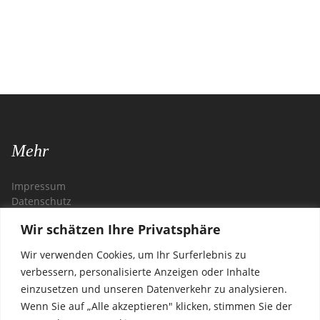
Mehr
Impressum
Datenschutz
Wir schätzen Ihre Privatsphäre
Kontakt
Wir verwenden Cookies, um Ihr Surferlebnis zu
Restaurant Zagreb
verbessern, personalisierte Anzeigen oder Inhalte
Steglitzer Damm 54
einzusetzen und unseren Datenverkehr zu analysieren.
12169 Berlin
Wenn Sie auf „Alle akzeptieren" klicken, stimmen Sie der