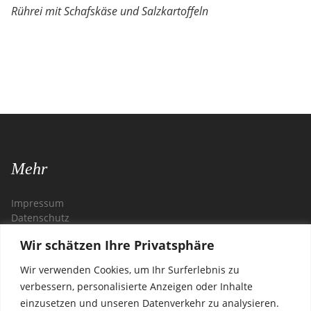
Rührei mit Schafskäse und Salzkartoffeln
Mehr
Impressum
Datenschutz
Wir schätzen Ihre Privatsphäre
Kontakt
Wir verwenden Cookies, um Ihr Surferlebnis zu
Restaurant Zagreb
verbessern, personalisierte Anzeigen oder Inhalte
Steglitzer Damm 54
einzusetzen und unseren Datenverkehr zu analysieren.
12169 Berlin