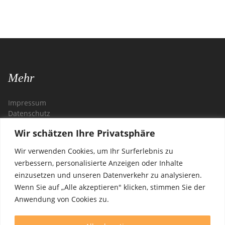
Mehr
Impressum
Datenschutz
Wir schätzen Ihre Privatsphäre
Kontakt
Wir verwenden Cookies, um Ihr Surferlebnis zu
Restaurant Zagreb
verbessern, personalisierte Anzeigen oder Inhalte
Steglitzer Damm 54
einzusetzen und unseren Datenverkehr zu analysieren.
12169 Berlin
Wenn Sie auf „Alle akzeptieren" klicken, stimmen Sie der
Anwendung von Cookies zu.
Öffnungszeiten