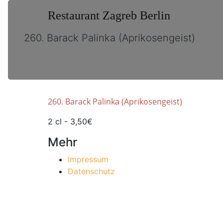
Restaurant Zagreb Berlin
260. Barack Palinka (Aprikosengeist)
260. Barack Palinka (Aprikosengeist)
2 cl - 3,50€
Mehr
Impressum
Datenschutz