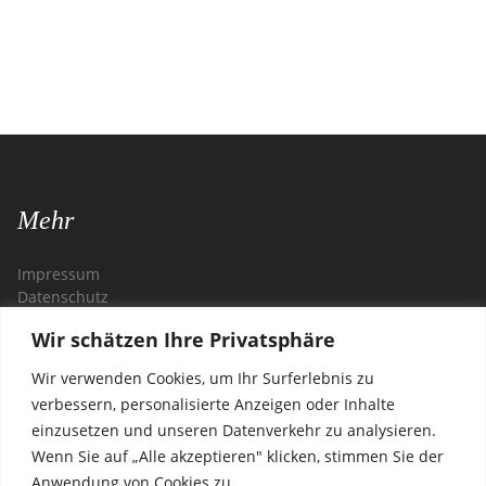
Mehr
Impressum
Datenschutz
Wir schätzen Ihre Privatsphäre
Kontakt
Wir verwenden Cookies, um Ihr Surferlebnis zu
Restaurant Zagreb
verbessern, personalisierte Anzeigen oder Inhalte
Steglitzer Damm 54
einzusetzen und unseren Datenverkehr zu analysieren.
12169 Berlin
Wenn Sie auf „Alle akzeptieren" klicken, stimmen Sie der
Anwendung von Cookies zu.