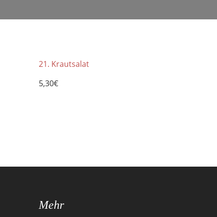
21. Krautsalat
5,30€
Mehr