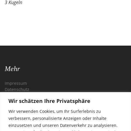
3 Kugeln
Mehr
Impressum
Datenschutz
Wir schätzen Ihre Privatsphäre
Kontakt
Wir verwenden Cookies, um Ihr Surferlebnis zu
Restaurant Zagreb
verbessern, personalisierte Anzeigen oder Inhalte
Steglitzer Damm 54
einzusetzen und unseren Datenverkehr zu analysieren.
12169 Berlin