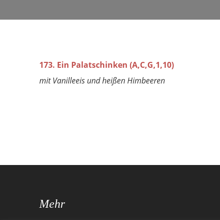
173. Ein Palatschinken (A,C,G,1,10)
mit Vanilleeis und heißen Himbeeren
Mehr